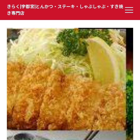
きらく|宇都宮|とんかつ・ステーキ・しゃぶしゃぶ・すき焼
き専門店