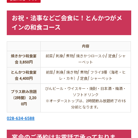
お祝・法事などご会食に！とんかつがメ
インの和食コース
内容
焼きかつ和食宴
前菜/ 刺身/ 煮物/ 焼きかつロース小/ 定食/ シャ
会 3,850円
ーベット
とんかつ和食宴
前菜/ 刺身/ 焼き物/ 煮物/ フライ3種（海老・ヒ
会 4,400円
レ・カキ）/ 定食/ シャーベット
びんビール・ウイスキー・焼酎・日本酒・梅酒・
プラス飲み放題
ソフトドリンク
（2時間） 2,20
※オーダーストップは、2時間飲み放題終了の15
0円
分前となります。
028-634-6588
宴会のご予約はお電話で承っておりま