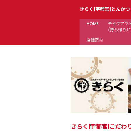
きらく|宇都宮|とんか
HOME
テイクアウ
(持ち帰り弁
店舗案内
きらく|宇都宮|こだ